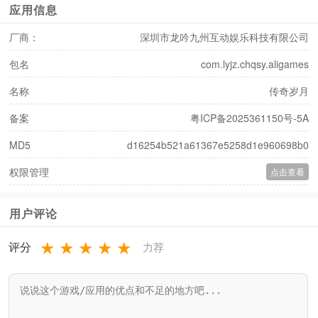
应用信息
厂商：
深圳市龙吟九州互动娱乐科技有限公司
包名
com.lyjz.chqsy.aligames
名称
传奇岁月
备案
粤ICP备2025361150号-5A
MD5
d16254b521a61367e5258d1e960698b0
权限管理
点击查看
用户评论
★
★
★
★
★
评分
力荐