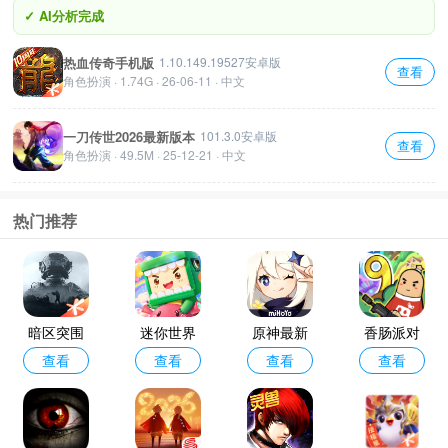
✓ AI分析完成
热血传奇手机版
1.10.149.19527安卓版
查看
角色扮演 · 1.74G · 26-06-11 · 中文
一刀传世2026最新版本
101.3.0安卓版
查看
角色扮演 · 49.5M · 25-12-21 · 中文
热门推荐
暗区突围
迷你世界
原神最新
香肠派对
查看
查看
查看
查看
最新版本2
官方正版
版本2026
手机正版
026