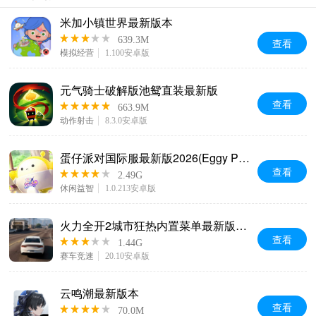
米加小镇世界最新版本
639.3M
查看
模拟经营
1.100安卓版
元气骑士破解版池鸳直装最新版
查看
663.9M
动作射击
8.3.0安卓版
蛋仔派对国际服最新版2026(Eggy Party)
查看
2.49G
休闲益智
1.0.213安卓版
火力全开2城市狂热内置菜单最新版本(MadOut2 BCO)
查看
1.44G
赛车竞速
20.10安卓版
云鸣潮最新版本
查看
70.0M