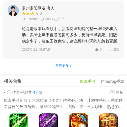
贵州贵阳网友 客人
Samsung_Galaxy_S25
还是老版本玩着顺手，新版花里胡哨的整一堆特效和活
动，实际上爆率也没感觉高多少，反而卡得要死。旧版
稳定多了，装备回收也快，建议想好好玩的别急着更新
回复
2026/6/22 19:07:51
0
查看更多 >
相关合集
传奇手游
mmorpg手游
传奇手游共
47
款
更多
传奇手游延续了经典端游《传奇》的核心玩法，让您在手机上就能感
受昔日的热血辉煌。游戏保留战士、法师、道士三大职业，熟悉的技
能与装备系统悉数回归。游戏操作优化贴合手机触控习惯，随时随地
都能开启战斗。无论是