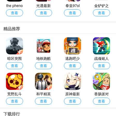
the pheno
光遇最新
拳皇97ol
金铲铲之
查看
查看
查看
查看
menon中
版本2026
手游
战最新版
文版官方
本2026
精品推荐
正版
暗区突围
地铁跑酷
逃跑吧少
战魂铭人
查看
查看
查看
查看
最新版本2
国际服最
年最新版
手游
026
新版2026
本2026
(Subway
Surf)
荒野乱斗
和平精英
原神最新
香肠派对
查看
查看
查看
查看
最新版本
手游
版本2026
手机正版
下载排行