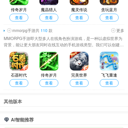
传奇岁月
魔晶猎人
魔灵传说
贪玩蓝月
查看
查看
查看
查看
手游最新
之热血出
传奇手游
传奇手机
版本
击游戏
版
mmorpg手游共
110
款
更多
MMORPG手游即大型多人在线角色扮演游戏，是一种以虚拟世界为
背景，能让更大朋友同时在线互动的手机游戏类型。我们可以创建和
培养自己的角色，选择不同职业，探索丰富多彩的游戏世界。游戏通
常包含主线剧情、副本挑战
石器时代
传奇岁月
完美世界
飞飞重逢
查看
查看
查看
查看
觉醒最新
手游最新
手机版
手游官方
版本
版本
正版
其他版本
AI智能推荐