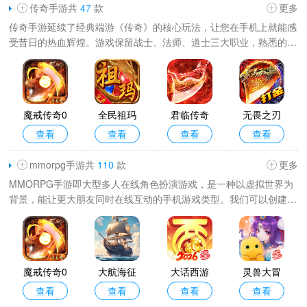
传奇手游共
47
款
更多
传奇手游延续了经典端游《传奇》的核心玩法，让您在手机上就能感
受昔日的热血辉煌。游戏保留战士、法师、道士三大职业，熟悉的技
能与装备系统悉数回归。游戏操作优化贴合手机触控习惯，随时随地
都能开启战斗。无论是
魔戒传奇0
全民祖玛
君临传奇
无畏之刃
查看
查看
查看
查看
L手游
官方正版
最新版本
最新版本
mmorpg手游共
110
款
更多
MMORPG手游即大型多人在线角色扮演游戏，是一种以虚拟世界为
背景，能让更大朋友同时在线互动的手机游戏类型。我们可以创建和
培养自己的角色，选择不同职业，探索丰富多彩的游戏世界。游戏通
常包含主线剧情、副本挑战
魔戒传奇0
大航海征
大话西游
灵兽大冒
查看
查看
查看
查看
L手游
途最新版
最新版本
险最新版