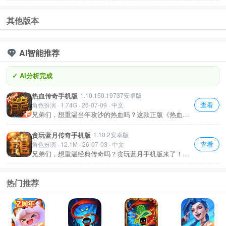
本
客户端
本
其他版本
AI智能推荐
✓ AI分析完成
热血传奇手机版
1.10.150.19737安卓版
查看
角色扮演 · 1.74G · 26-07-09 · 中文
兄弟们，想重温当年攻沙的热血吗？这款正版《热血传
奇手机版》完美还原1.76经典，战法道三职业、自由交
易、红名爆装全都在！操作顺手，打金也能赚点零花
贪玩蓝月传奇手机版
1.10.2安卓版
钱。想找回青春记忆的，赶紧下载试试！
查看
角色扮演 · 12.1M · 26-07-03 · 中文
兄弟们，想重温经典传奇吗？贪玩蓝月手机版来了！战
法道三职业、自由PK、沙巴克攻城全都有，爆率高还能
自动挂机打金。散人或情怀党都能轻松上手，装备回收
加充值返利，战力提升快。想爽就下，不亏！
热门推荐