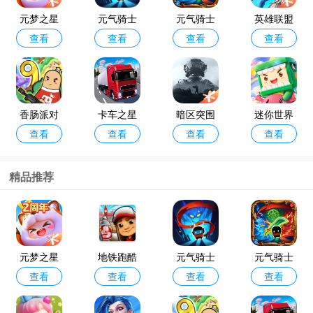
元梦之星
元气骑士
元气骑士
英雄联盟
查看
查看
查看
查看
最新版本2
破解版池
手游
手游最新
026
鸳直装最
版本
新版
香肠派对
卡车之星
暗区突围
迷你世界
查看
查看
查看
查看
手机正版
正版
最新版本2
官方正版
026
精品推荐
元梦之星
地铁跑酷
元气骑士
元气骑士
查看
查看
查看
查看
最新版本2
国际服最
破解版池
手游
026
新版2026
鸳直装最