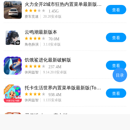
火力全开2城市狂热内置菜单最新版本(MadOut2 BCO)
查看
1.45G
赛车竞速
20.20安卓版
云鸣潮最新版本
查看
70.0M
角色扮演
3.1.0安卓版
饥饿鲨进化最新破解版
查看
237.4M
休闲益智
9.14.20.0安卓版
目录
托卡生活世界内置菜单版最新版(Toca World)
查看
938.4M
休闲益智
1.135安卓版
蛋仔派对2026官方版
查看
1.99G
休闲益智
1.0.276安卓版