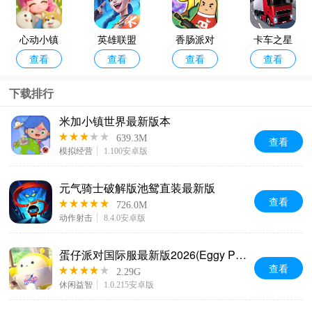
(Subway
新版
Surf)
心动小镇
英雄联盟
香肠派对
卡车之星
查看
查看
查看
查看
最新版本2
手游最新
手机正版
正版
026
版本
下载排行
米加小镇世界最新版本
639.3M
查看
模拟经营
1.100安卓版
元气骑士破解版池鸳直装最新版
查看
726.0M
动作射击
8.4.0安卓版
蛋仔派对国际服最新版2026(Eggy Party)
查看
2.29G
休闲益智
1.0.215安卓版