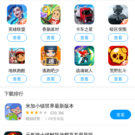
英雄联盟
香肠派对
卡车之星
暗区突围
查看
查看
查看
查看
手游最新
手机正版
正版
最新版本2
版本
026
地铁跑酷
逃跑吧少
战魂铭人
荒野乱斗
查看
查看
查看
查看
国际服最
年最新版
手游
最新版本
新版2026
本2026
下载排行
(Subway
米加小镇世界最新版本
Surf)
639.3M
查看
模拟经营
1.100安卓版
元气骑士破解版池鸳直装最新版