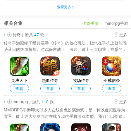
查看更多 >
相关合集
传奇手游
mmorpg手游
传奇手游共
47
款
更多
传奇手游延续了经典端游《传奇》的核心玩法，让您在手机上就能感
受昔日的热血辉煌。游戏保留战士、法师、道士三大职业，熟悉的技
能与装备系统悉数回归。游戏操作优化贴合手机触控习惯，随时随地
都能开启战斗。无论是
灵决天下
热血传奇
牧场传奇
圣戒信条
查看
查看
查看
查看
最新版本
手机版
最新版本
手游
mmorpg手游共
110
款
更多
MMORPG手游即大型多人在线角色扮演游戏，是一种以虚拟世界为
背景，能让更大朋友同时在线互动的手机游戏类型。我们可以创建和
培养自己的角色，选择不同职业，探索丰富多彩的游戏世界。游戏通
常包含主线剧情、副本挑战