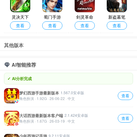
灵决天下
蜀门手游
剑灵革命
新盗墓笔
查看
查看
查看
查看
最新版本
最新版
台服手游2
记最新版
026(Blade
本
&Soul Rev
其他版本
olution)
AI智能推荐
✓ AI分析完成
梦幻西游手游最新版本
1.567.0安卓版
查看
角色扮演 · 1.92G · 26-06-22 · 中文
大话西游最新版本客户端
2.1.424安卓版
查看
角色扮演 · 1.67G · 26-03-19 · 中文
少年西游记手游
9.2.11安卓版