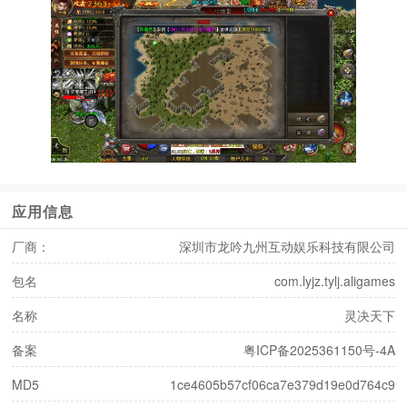
应用信息
厂商：
深圳市龙吟九州互动娱乐科技有限公司
包名
com.lyjz.tylj.aligames
名称
灵决天下
备案
粤ICP备2025361150号-4A
MD5
1ce4605b57cf06ca7e379d19e0d764c9