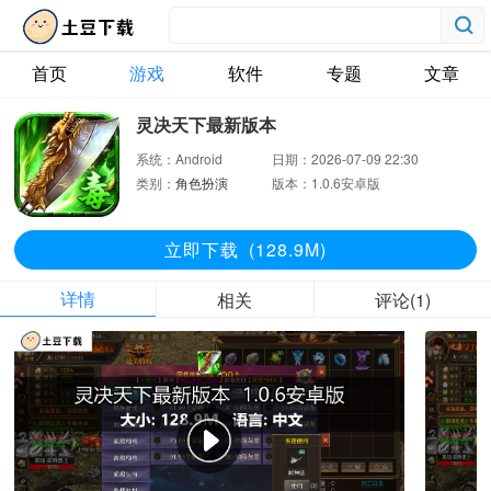
首页
游戏
软件
专题
文章
灵决天下最新版本
系统：
Android
日期：
2026-07-09 22:30
类别：
角色扮演
版本：
1.0.6安卓版
立即下
载
(128.9M)
详情
相关
评论(1)