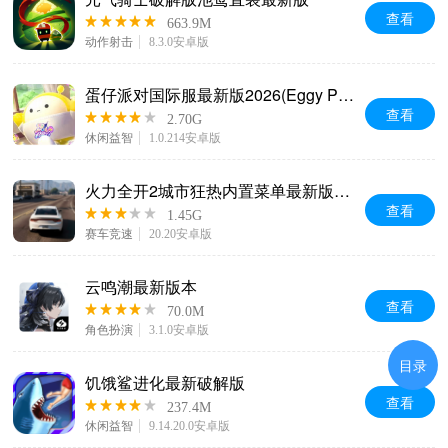
查看
663.9M
动作射击
8.3.0安卓版
蛋仔派对国际服最新版2026(Eggy Party)
查看
2.70G
休闲益智
1.0.214安卓版
火力全开2城市狂热内置菜单最新版本(MadOut2 BCO)
查看
1.45G
赛车竞速
20.20安卓版
云鸣潮最新版本
查看
70.0M
角色扮演
3.1.0安卓版
目录
饥饿鲨进化最新破解版
查看
237.4M
休闲益智
9.14.20.0安卓版