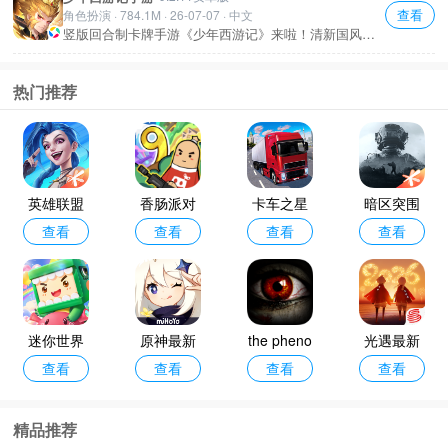
查看
角色扮演 · 784.1M · 26-07-07 · 中文
竖版回合制卡牌手游《少年西游记》来啦！清新国风彩
绘，角色全变成16岁少年，颜值超高。剧情有创新，操
作轻松不费劲，通勤路上就能玩一把。想重温经典又想
要新感觉？试试这款准没错！
热门推荐
英雄联盟
香肠派对
卡车之星
暗区突围
查看
查看
查看
查看
手游最新
手机正版
正版
最新版本2
版本
026
迷你世界
原神最新
the pheno
光遇最新
查看
查看
查看
查看
官方正版
版本2026
menon中
版本2026
文版官方
精品推荐
正版