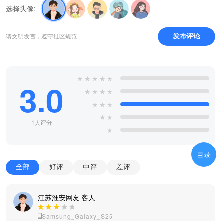
选择头像:
请文明发言，遵守社区规范
发布评论
★
★
★
★
★
3.0
★
★
★
★
★
★
★
★
★
1人评分
★
目录
全部
好评
中评
差评
江苏淮安网友 客人
Samsung_Galaxy_S25