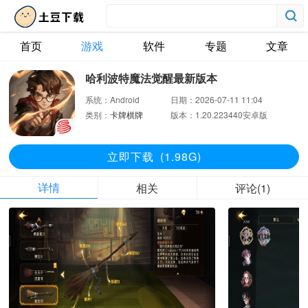
首页
游戏
软件
专题
文章
哈利波特魔法觉醒最新版本
系统：
Android
日期：
2026-07-11 11:04
类别：
卡牌棋牌
版本：
1.20.223440安卓版
立即下
载
(1.98G)
详情
相关
评论(1)