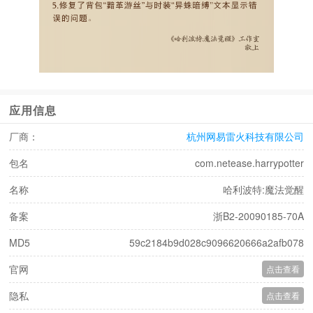
应用信息
厂商：
杭州网易雷火科技有限公司
包名
com.netease.harrypotter
名称
哈利波特:魔法觉醒
备案
浙B2-20090185-70A
MD5
59c2184b9d028c9096620666a2afb078
官网
点击查看
隐私
点击查看