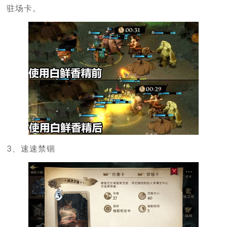
驻场卡。
3、速速禁锢