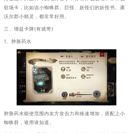
驻场卡，比如说小蜘蛛群、巨怪、妖怪们的妖怪书、康
沃尔郡小精灵，都非常好用。
三、增益卡牌(有就带)
1、肿胀药水
肿胀药水能使范围内友方攻击力和移速增加，搭配上小
蜘蛛群，谁用谁知道。