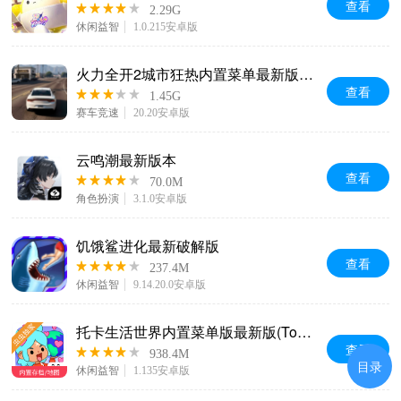
查看
2.29G
休闲益智
1.0.215安卓版
火力全开2城市狂热内置菜单最新版本(MadOut2 BCO)
查看
1.45G
赛车竞速
20.20安卓版
云鸣潮最新版本
查看
70.0M
角色扮演
3.1.0安卓版
饥饿鲨进化最新破解版
查看
237.4M
休闲益智
9.14.20.0安卓版
托卡生活世界内置菜单版最新版(Toca World)
查看
938.4M
目录
休闲益智
1.135安卓版