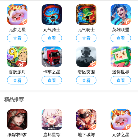
元梦之星
元气骑士
元气骑士
英雄联盟
查看
查看
查看
查看
最新版本2
破解版池
手游
手游最新
026
鸳直装最
版本
新版
香肠派对
卡车之星
暗区突围
迷你世界
查看
查看
查看
查看
手机正版
正版
最新版本2
官方正版
026
精品推荐
纸嫁衣9罗
崩坏星穹
地下城与
元梦之星