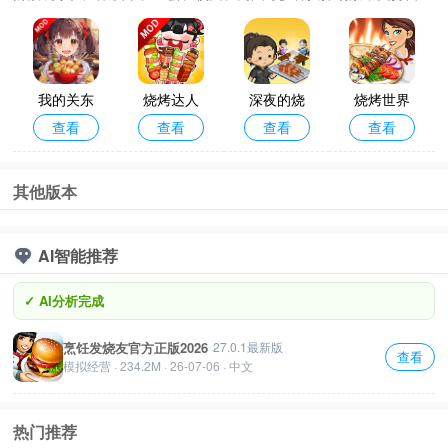
选址、特色备货、招揽顾客等玩法，还原真实摆摊全过程。既有经典
的美食烹饪摊位，也有
我的关东
烧烤达人
深夜的烧
烧烤世界
查看
查看
查看
查看
煮小铺无
无限钞票
烤店免广
破解版
限金币
版
告
其他版本
AI智能推荐
✓ AI分析完成
烹饪发烧友官方正版2026
27.0.1最新版
查看
模拟经营 · 234.2M · 26-07-06 · 中文
热门推荐