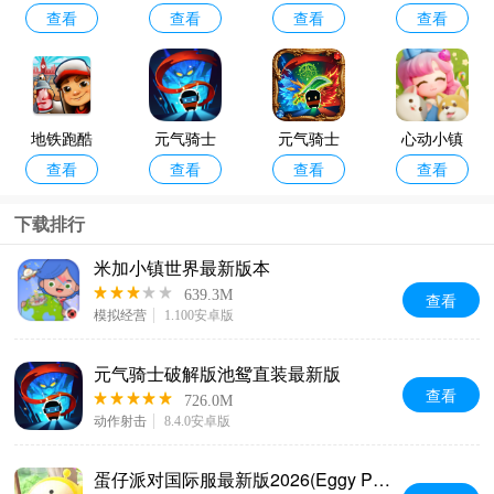
查看
查看
查看
查看
浮梦游戏
铁道最新
勇士起源
最新版本2
版本
最新版202
026
6
地铁跑酷
元气骑士
元气骑士
心动小镇
查看
查看
查看
查看
国际服最
破解版池
手游
最新版本2
新版2026
鸳直装最
026
下载排行
(Subway
新版
米加小镇世界最新版本
Surf)
639.3M
查看
模拟经营
1.100安卓版
元气骑士破解版池鸳直装最新版
查看
726.0M
动作射击
8.4.0安卓版
蛋仔派对国际服最新版2026(Eggy Party)