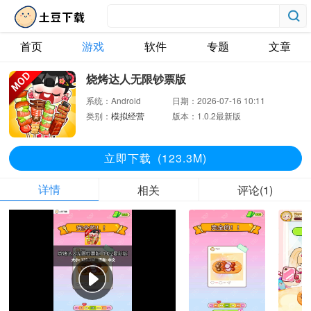
首页
游戏
软件
专题
文章
烧烤达人无限钞票版
系统：
Android
日期：
2026-07-16 10:11
类别：
模拟经营
版本：
1.0.2最新版
立即下
载
(123.3M)
详情
相关
评论(1)