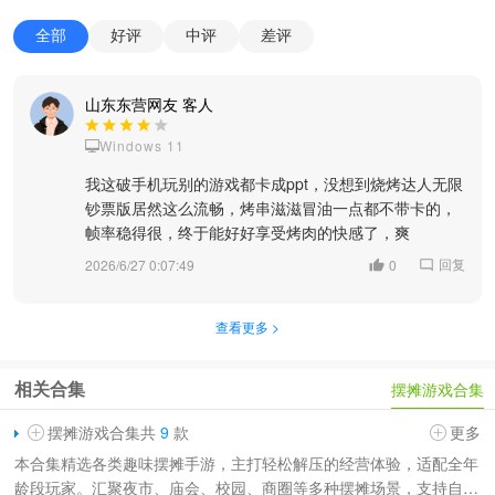
全部
好评
中评
差评
山东东营网友 客人
Windows 11
我这破手机玩别的游戏都卡成ppt，没想到烧烤达人无限
钞票版居然这么流畅，烤串滋滋冒油一点都不带卡的，
帧率稳得很，终于能好好享受烤肉的快感了，爽
回复
2026/6/27 0:07:49
0
查看更多 >
相关合集
摆摊游戏合集
摆摊游戏合集共
9
款
更多
本合集精选各类趣味摆摊手游，主打轻松解压的经营体验，适配全年
龄段玩家。汇聚夜市、庙会、校园、商圈等多种摆摊场景，支持自由