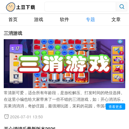
首页
游戏
软件
专题
文章
三消游戏
三消手游是一类以匹配三个相同元素消除为核心机制的休闲益智游
戏。我们通过滑动、交换图块，让三个或以上相同元素连成一线进行
消除，完成关卡目标。玩法简单上手快，但随着关卡推进，挑战性逐
渐提升，融合道具系统、闯关剧情、限时活动等，乐趣十足。画面通
常清新可爱，适合所有年龄段，是放松解压、打发时间的绝佳选择。
在这里小编也给大家带来了一些不错的三消游戏，如：开心消消乐，
宾果消消消，奇妙庄园，最强潮玩团，茉莉的花园，帝国与魔法等。
查看更多
2026-07-01 13:50
开心消消乐最新版本2026