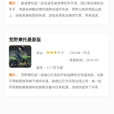
简介：
极速摩托是一款高速竞速类摩托车手游。我们将化身职业
车手，驾驶各种酷炫摩托驰骋在城市街道、荒野公路和危险山路
上，体验风驰电掣的快感。游戏采用真实物理引擎，带来逼真的
加速、漂移与碰撞效果，每一次转弯都考验你的反应与操作。你
可以通过完成比赛任务解锁更高级的摩托与装备
荒野摩托最新版
159.4M
/
中文
评分：
更新时间：26-07-05
版本：1.1.7官方版
简介：
荒野摩托是一款精心打造的手机端摩托车竞速游戏，玩家
可驾驶爱骑穿梭于城市街道、陡峭山峦与无垠沙漠之间，每一处
环境都暗藏着独特的探索乐趣与任务机遇。游戏内提供了丰富的
摩托车款，每台机车都拥有差异化的性能参数与改装潜力，让玩
家能依据喜好进行深度定制。配合拟真度极高的