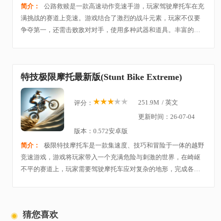
简介：
公路救赎是一款高速动作竞速手游，玩家驾驶摩托车在充
满挑战的赛道上竞速。游戏结合了激烈的战斗元素，玩家不仅要
争夺第一，还需击败敌对对手，使用多种武器和道具。丰富的赛
道设计、多样化的武器装备以及刺激的多人模式，带来极致紧张
刺激的赛车体验。快来挑战极限速度，感受飙车
特技极限摩托最新版(Stunt Bike Extreme)
251.9M
/
英文
评分：
更新时间：26-07-04
版本：0.572安卓版
简介：
极限特技摩托车是一款集速度、技巧和冒险于一体的越野
竞速游戏，游戏将玩家带入一个充满危险与刺激的世界，在崎岖
不平的赛道上，玩家需要驾驶摩托车应对复杂的地形，完成各项
极限挑战。每一个赛道都经过精心设计，充满了意想不到的障碍
和飞跃点，玩家需要精准控制摩托车，才能顺利
猜您喜欢