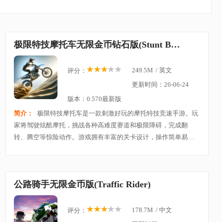
极限特技摩托车无限金币钻石版(Stunt Bike Extreme)
249.5M
/
英文
评分：
更新时间：26-06-24
版本：0.570最新版
简介：
极限特技摩托车是一款刺激好玩的摩托特技竞速手游。玩
家将驾驶炫酷摩托，挑战各种高难度赛道和极限障碍，完成翻
转、腾空等惊险动作。游戏拥有丰富的关卡设计，操作简单易上
手，同时考验反应和技巧。通过不断升级你的摩托车，解锁更多
炫酷造型和强力性能，体验风驰电掣的竞速快感。
公路骑手无限金币版(Traffic Rider)
178.7M
/
中文
评分：