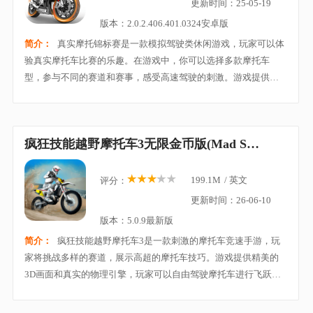
更新时间：25-05-19
版本：2.0.2.406.401.0324安卓版
简介：
真实摩托锦标赛是一款模拟驾驶类休闲游戏，玩家可以体
验真实摩托车比赛的乐趣。在游戏中，你可以选择多款摩托车
型，参与不同的赛道和赛事，感受高速驾驶的刺激。游戏提供逼
真的物理引擎和细腻的画面，让你身临其境地感受风驰电掣的快
感。通过不断挑战和提升技巧，玩家可以解锁新车
疯狂技能越野摩托车3无限金币版(Mad Skills MX 3)
199.1M
/
英文
评分：
更新时间：26-06-10
版本：5.0.9最新版
简介：
疯狂技能越野摩托车3是一款刺激的摩托车竞速手游，玩
家将挑战多样的赛道，展示高超的摩托车技巧。游戏提供精美的
3D画面和真实的物理引擎，玩家可以自由驾驶摩托车进行飞跃、
漂移和各种高难度动作。通过不断升级摩托车和解锁新车型，玩
家可以提高自己的竞速能力，征服更加复杂的赛道