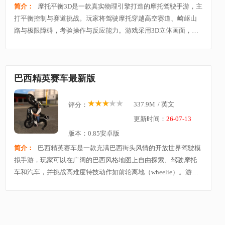
简介：
摩托平衡3D是一款真实物理引擎打造的摩托驾驶手游，主
打平衡控制与赛道挑战。玩家将驾驶摩托穿越高空赛道、崎岖山
路与极限障碍，考验操作与反应能力。游戏采用3D立体画面，细
腻呈现摩托动态与环境光影，让每一次飞跃和翻滚都充满刺激。
巴西精英赛车最新版
337.9M
/
英文
评分：
更新时间：
26-07-13
版本：0.85安卓版
简介：
巴西精英赛车是一款充满巴西街头风情的开放世界驾驶模
拟手游，玩家可以在广阔的巴西风格地图上自由探索、驾驶摩托
车和汽车，并挑战高难度特技动作如前轮离地（wheelie）。游戏
以真实物理控制和自由驰骋为核心，结合车辆定制与调校系统，
让玩家根据喜好调整爱车性能与外观。大部分内