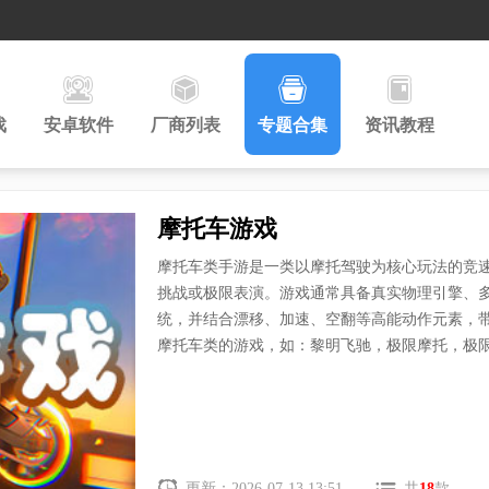
戏
安卓软件
厂商列表
专题合集
资讯教程
摩托车游戏
摩托车类手游是一类以摩托驾驶为核心玩法的竞
挑战或极限表演。游戏通常具备真实物理引擎、
统，并结合漂移、加速、空翻等高能动作元素，
摩托车类的游戏，如：黎明飞驰，极限摩托，极限
更新：2026-07-13 13:51
共
18
款