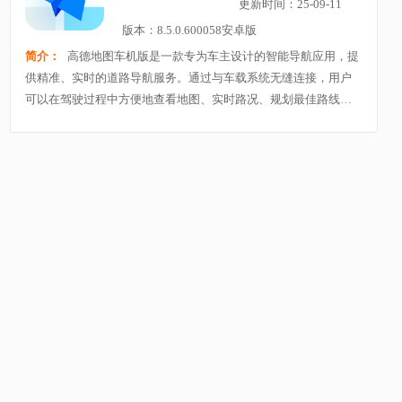
更新时间：25-09-11
版本：8.5.0.600058安卓版
简介：
高德地图车机版是一款专为车主设计的智能导航应用，提
供精准、实时的道路导航服务。通过与车载系统无缝连接，用户
可以在驾驶过程中方便地查看地图、实时路况、规划最佳路线以
及语音导航，确保安全高效的出行。车机版支持多种驾驶模式，
如高速、城市、夜间等，并提供油费、停车信息