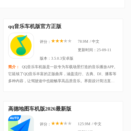
qq音乐车机版官方正版
78.9M
/
中文
评分：
更新时间：25-09-11
版本：3.5.0.3安卓版
简介：
QQ音乐车机版是一款专为车载场景打造的音乐播放APP。
它延续了QQ音乐丰富的正版曲库，涵盖流行、古典、DJ、播客等
多种内容，让驾驶途中也能畅享高品质音乐。界面设计简洁直
观，按钮大而清晰，方便在行车时快速操作，保障安全。车机版
还支持语音控制，解放双手即可切歌、搜索或调节音
高德地图车机版2026最新版
125.9M
/
中文
评分：