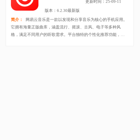
更新时间：25-09-11
版本：6.2.30最新版
简介：
网易云音乐是一款以发现和分享音乐为核心的手机应用。
它拥有海量正版曲库，涵盖流行、摇滚、古风、电子等多种风
格，满足不同用户的听歌需求。平台独特的个性化推荐功能，可
以根据用户的听歌习惯推送专属歌单，让每一次聆听都能遇见心
动旋律。除了听歌，用户还可以创建歌单、发表评