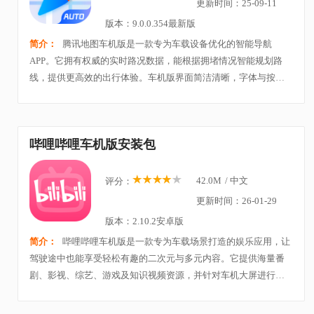
更新时间：25-09-11
版本：9.0.0.354最新版
简介：
腾讯地图车机版是一款专为车载设备优化的智能导航
APP。它拥有权威的实时路况数据，能根据拥堵情况智能规划路
线，提供更高效的出行体验。车机版界面简洁清晰，字体与按钮
更大，方便驾驶过程中快速查看与操作。语音助手功能支持智能
播报与语音控制，让驾驶更安全便捷。
哔哩哔哩车机版安装包
42.0M
/
中文
评分：
更新时间：26-01-29
版本：2.10.2安卓版
简介：
哔哩哔哩车机版是一款专为车载场景打造的娱乐应用，让
驾驶途中也能享受轻松有趣的二次元与多元内容。它提供海量番
剧、影视、综艺、游戏及知识视频资源，并针对车机大屏进行了
优化，操作简洁直观，驾驶中也能安全使用。支持语音控制与智
能推荐，帮你快速找到想看的内容。