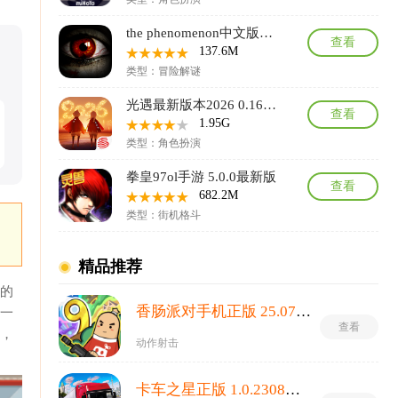
the phenomenon中文版官方正版 1.9.4安卓版
查看
137.6M
类型：冒险解谜
光遇最新版本2026 0.16.0安卓版
查看
1.95G
类型：角色扮演
拳皇97ol手游 5.0.0最新版
查看
682.2M
类型：街机格斗
精品推荐
下的
香肠派对手机正版 25.07最新版
每一
查看
材，
动作射击
卡车之星正版 1.0.2308最新版本