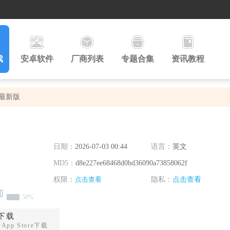
戏
安卓软件
厂商列表
专题合集
资讯教程
3最新版
日期：
2026-07-03 00:44
语言：
英文
MD5：
d8e227ee68468d0bd36090a73858062f
权限：
点击查看
隐私：
点击查看
50%
下载
pp Store下载