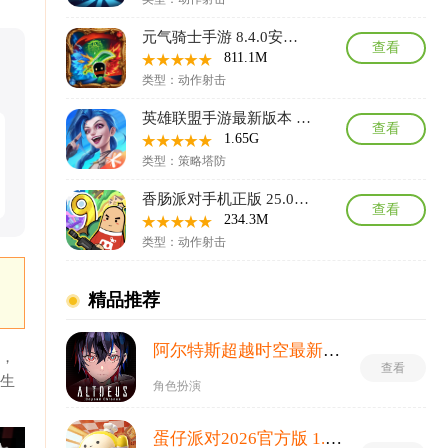
元气骑士手游 8.4.0安卓版
查看
811.1M
类型：动作射击
英雄联盟手游最新版本 7.2.0.2458安卓版
查看
1.65G
类型：策略塔防
香肠派对手机正版 25.07最新版
查看
234.3M
类型：动作射击
精品推荐
阿尔特斯超越时空最新版(ALTDEUS: Beyond Chronos) 1.0.0安卓版
铺，
查看
镇生
角色扮演
蛋仔派对2026官方版 1.0.281安卓版