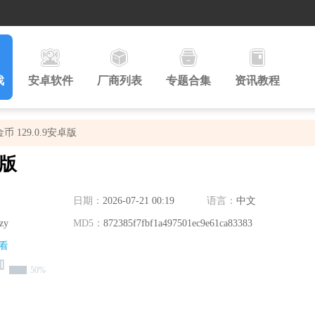
戏
安卓软件
厂商列表
专题合集
资讯教程
129.0.9安卓版
卓版
日期：
2026-07-21 00:19
语言：
中文
zy
MD5：
872385f7fbf1a497501ec9e61ca83383
看
50%