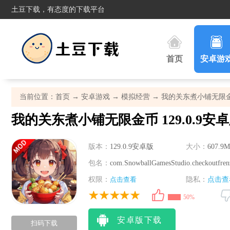
土豆下载，有态度的下载平台
首页
安卓游
当前位置：
首页
→
安卓游戏
→
模拟经营
→ 我的关东煮小铺无限金币 
我的关东煮小铺无限金币 129.0.9安
版本：
129.0.9安卓版
大小：
607.9M
包名：
com.SnowballGamesStudio.checkoutfren
权限：
点击查看
隐私：
点击查
50%
安卓版下载
扫码下载