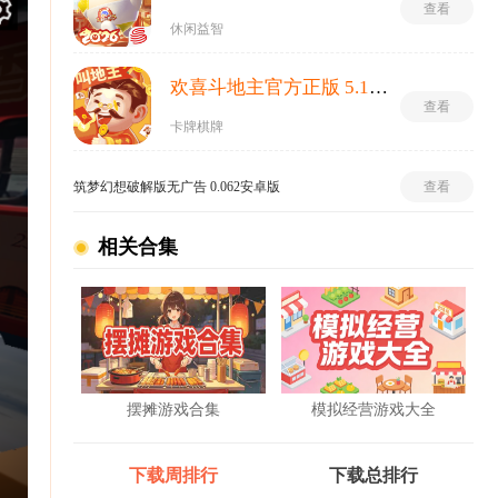
查看
休闲益智
欢喜斗地主官方正版 5.1.420安卓版
查看
卡牌棋牌
筑梦幻想破解版无广告 0.062安卓版
查看
相关合集
摆摊游戏合集
模拟经营游戏大全
下载周排行
下载总排行