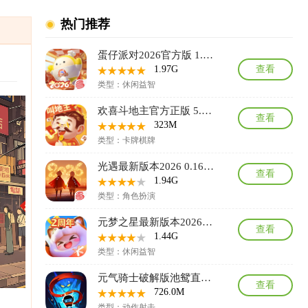
热门推荐
蛋仔派对2026官方版 1.0.281安卓版
1.97G
查看
类型：休闲益智
欢喜斗地主官方正版 5.1.420安卓版
查看
323M
类型：卡牌棋牌
光遇最新版本2026 0.16.1安卓版
查看
1.94G
类型：角色扮演
元梦之星最新版本2026 1.5.82.1安卓版
查看
1.44G
类型：休闲益智
元气骑士破解版池鸳直装最新版 8.4.0安卓版
查看
726.0M
类型：动作射击